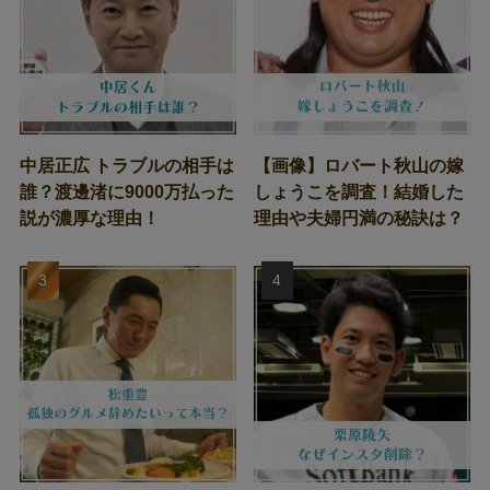
中居正広 トラブルの相手は
【画像】ロバート秋山の嫁
誰？渡邊渚に9000万払った
しょうこを調査！結婚した
説が濃厚な理由！
理由や夫婦円満の秘訣は？