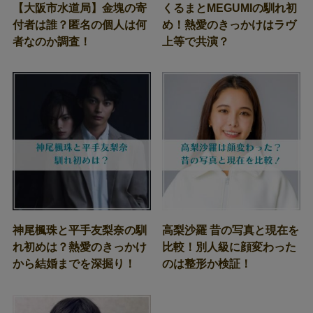
【大阪市水道局】金塊の寄
くるまとMEGUMIの馴れ初
付者は誰？匿名の個人は何
め！熱愛のきっかけはラヴ
者なのか調査！
上等で共演？
神尾楓珠と平手友梨奈の馴
高梨沙羅 昔の写真と現在を
れ初めは？熱愛のきっかけ
比較！別人級に顔変わった
から結婚までを深掘り！
のは整形か検証！