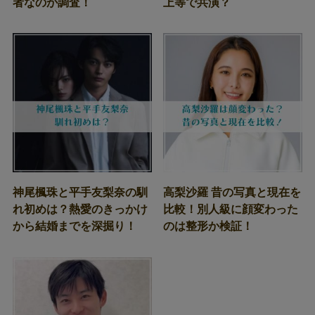
者なのか調査！
上等で共演？
神尾楓珠と平手友梨奈の馴
高梨沙羅 昔の写真と現在を
れ初めは？熱愛のきっかけ
比較！別人級に顔変わった
から結婚までを深掘り！
のは整形か検証！