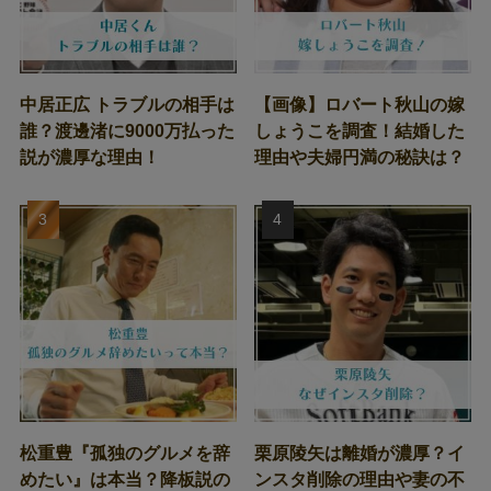
中居正広 トラブルの相手は
【画像】ロバート秋山の嫁
誰？渡邊渚に9000万払った
しょうこを調査！結婚した
説が濃厚な理由！
理由や夫婦円満の秘訣は？
松重豊『孤独のグルメを辞
栗原陵矢は離婚が濃厚？イ
めたい』は本当？降板説の
ンスタ削除の理由や妻の不