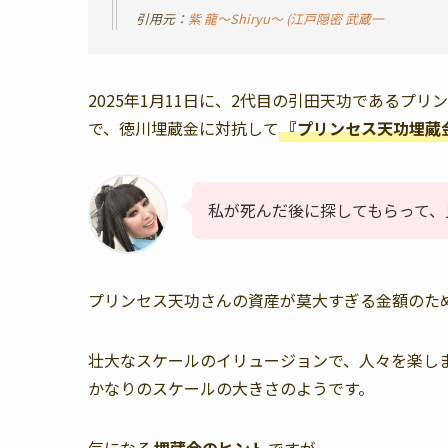
引用元：
紫 龍～Shiryu～ (江戸隠密 武蔵一
2025年1月11日に、2代目の引田天功であるプ
で、徳川埋蔵金に対抗して
『プリンセス天功埋蔵
私が死んだ後に探してもらって、
プリンセス天功さんの資産が莫大すぎる金額のた
壮大なスケールのイリュージョンで、人々を楽し
かなりのスケールの大きさのようです。
気になる
埋蔵金のヒント
ですが、