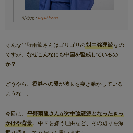
引用元：
uryuhirano
そんな平野雨龍さんはゴリゴリの
対中強硬派
なの
ですが、
なぜこんなにも中国を警戒しているの
か？
どうやら、
香港への愛
が彼女を突き動かしている
ような…。
今回は、
平野雨龍さんが対中強硬派となったきっ
かけや背景
、中国を嫌う理由など、その辺りを深
掘り調査してみたいと思います！