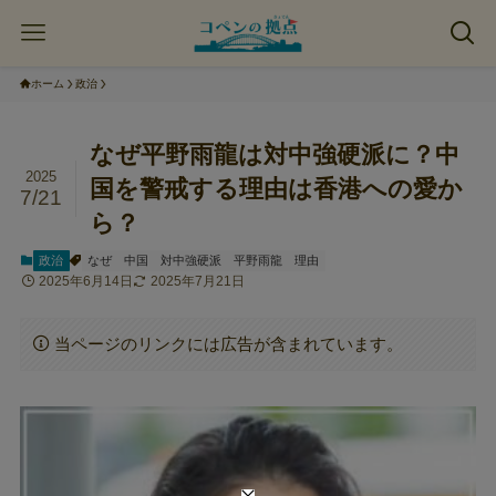
ホーム
政治
なぜ平野雨龍は対中強硬派に？中
2025
国を警戒する理由は香港への愛か
7/21
ら？
政治
なぜ
中国
対中強硬派
平野雨龍
理由
2025年6月14日
2025年7月21日
当ページのリンクには広告が含まれています。