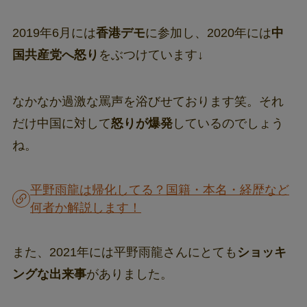
2019年6月には
香港デモ
に参加し、2020年には
中
国共産党へ怒り
をぶつけています↓
なかなか過激な罵声を浴びせております笑。それ
だけ中国に対して
怒りが爆発
しているのでしょう
ね。
平野雨龍は帰化してる？国籍・本名・経歴など
何者か解説します！
また、2021年には平野雨龍さんにとても
ショッキ
ングな出来事
がありました。