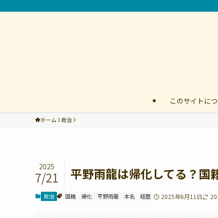
このサイトにつ
ホーム
政治
2025
平野雨龍は帰化してる？国
7/21
政治
国籍
帰化
平野雨龍
本名
経歴
2025年6月11日
2