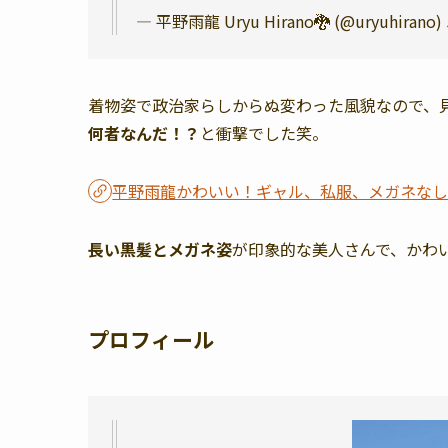
— 平野雨龍 Uryu Hirano🐉 (@uryuhirano)
着物姿で政治家らしからぬ変わった風貌なので、
何者なんだ！？
と衝撃でした笑。
平野雨龍かわいい！ギャル、私服、メガネな
長い黒髪とメガネ姿
が印象的な美人さんで、かわ
プロフィール