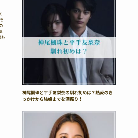
て
そ
の
気
橋藍
神尾楓珠と平手友梨奈の馴れ初めは？熱愛のき
っかけから結婚までを深掘り！