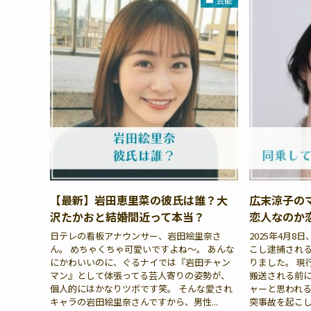
芸能
【最新】岩田恵里菜の彼氏は誰？大
広末涼子の
沢たかおと結婚間近って本当？
恋人なのか
日テレの看板アナウンサー、岩田絵里奈さ
2025年4月
ん。 めちゃくちゃ可愛いですよね〜。 あんな
こし逮捕され
にかわいいのに、ぐるナイでは『岩田チャン
りました。 現
マン』として体張ってる芸人寄りの姿勢が、
搬送される前
個人的にはかなりツボです笑。 そんな愛され
ャーと思われ
キャラの岩田絵里奈さんですから、男性...
突事故を起こした