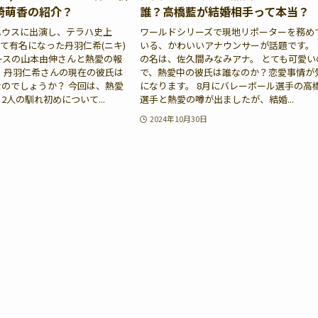
崎萌香の紹介？
誰？高橋藍が結婚相手って本当？
ハウスに出演し、テラハ史上
ワールドシリーズで現地リポーターを務め
して有名になった丹羽仁希(ニキ)
いる、かわいいアナウンサーが話題です。 
ースの山本由伸さんと熱愛の報
の名は、佐久間みなみアナ。 とても可愛い
 丹羽仁希さんの現在の彼氏は
で、熱愛中の彼氏は誰なのか？恋愛事情が
のでしょうか？ 今回は、熱愛
になります。 8月にバレーボール選手の高
2人の馴れ初めについて...
選手と熱愛の噂が出ましたが、結婚...
2024年10月30日