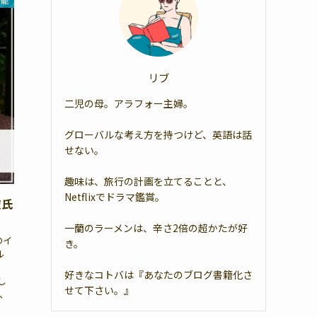
芸能
リブ
二児の母。アラフォー主婦。
グローバルな考え方を持つけど、英語は話
せない。
趣味は、旅行の計画を立てることと、
Netflixでドラマ鑑賞。
彼氏
一蘭のラーメンは、辛さ2倍の超かたが好
のイ
き。
ル
。
好きなコトバは『あなたのブログ書籍化さ
し
せて下さい。』
、