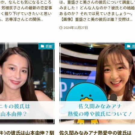
のか、なんとも気になるところ
は、重盛さと美さんの彼氏について調査し
、芳根京子さんの最新の恋愛事
みました！ どんな人なのか？彼氏との結婚
しく掘り下げていきたいと思い
あるのか？ それでは見ていきましょう〜。
、志尊淳さんとの関係...
【画像】重盛さと美の彼氏は誰？交際は...
2024年11月27日
芸能
ニキ)の彼氏は山本由伸？馴
佐久間みなみアナ熱愛中の彼氏は