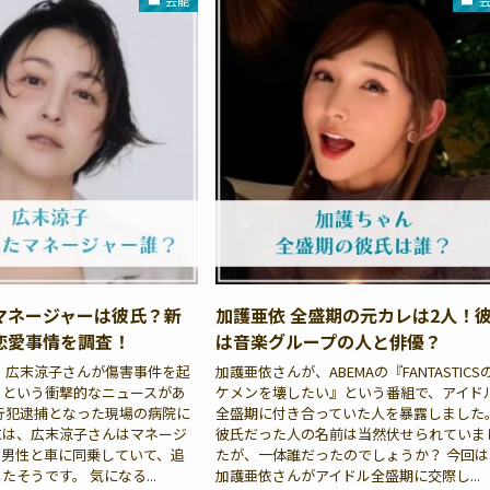
芸能
マネージャーは彼氏？新
加護亜依 全盛期の元カレは2人！
恋愛事情を調査！
は音楽グループの人と俳優？
8日、広末涼子さんが傷害事件を起
加護亜依さんが、ABEMAの『FANTASTICS
るという衝撃的なニュースがあ
ケメンを壊したい』という番組で、アイド
行犯逮捕となった現場の病院に
全盛期に付き合っていた人を暴露しました
には、広末涼子さんはマネージ
彼氏だった人の名前は当然伏せられていま
る男性と車に同乗していて、追
たが、一体誰だったのでしょうか？ 今回は
そうです。 気になる...
加護亜依さんがアイドル全盛期に交際し...