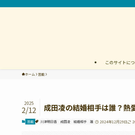
このサイトにつ
ホーム
芸能
2025
成田凌の結婚相手は誰？熱
2/12
芸能
川津明日香
成田凌
結婚相手
誰
2024年12月29日
2