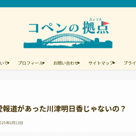
いて
プロフィール
お問い合わせ
サイトマップ
プラ
愛報道があった川津明日香じゃないの？
025年2月12日