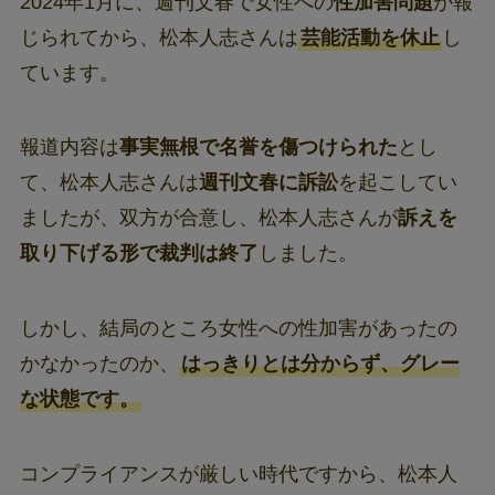
2024年1月に、週刊文春で女性への
性加害問題
が報
じられてから、松本人志さんは
芸能活動を休止
し
ています。
報道内容は
事実無根で名誉を傷つけられた
とし
て、松本人志さんは
週刊文春に訴訟
を起こしてい
ましたが、双方が合意し、松本人志さんが
訴えを
取り下げる形で裁判は終了
しました。
しかし、結局のところ女性への性加害があったの
かなかったのか、
はっきりとは分からず、グレー
な状態です。
コンプライアンスが厳しい時代ですから、松本人