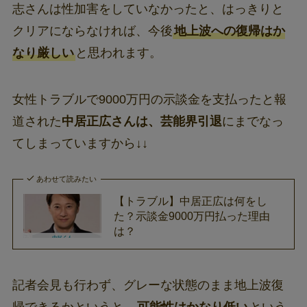
志さんは性加害をしていなかったと、はっきりと
クリアにならなければ、今後
地上波への復帰はか
なり厳しい
と思われます。
女性トラブルで9000万円の示談金を支払ったと報
道された
中居正広さんは、芸能界引退
にまでなっ
てしまっていますから↓↓
あわせて読みたい
【トラブル】中居正広は何をし
た？示談金9000万円払った理由
は？
記者会見も行わず、グレーな状態のまま地上波復
帰できるかというと、
可能性はかなり低い
という