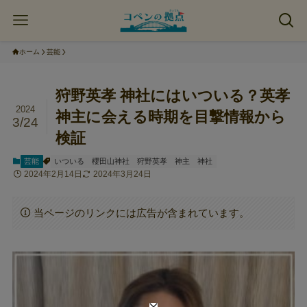
ホーム
芸能
狩野英孝 神社にはいついる？英孝
2024
神主に会える時期を目撃情報から
3/24
検証
芸能
いついる
櫻田山神社
狩野英孝
神主
神社
2024年2月14日
2024年3月24日
当ページのリンクには広告が含まれています。