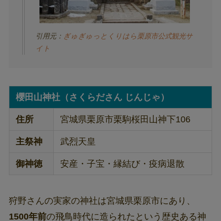
引用元：
ぎゅぎゅっとくりはら栗原市公式観光サ
イト
櫻田山神社（さくらださん じんじゃ）
住所
宮城県栗原市栗駒桜田山神下106
主祭神
武烈天皇
御神徳
安産・子宝・縁結び・疫病退散
狩野さんの実家の神社は宮城県栗原市にあり、
1500年前
の飛鳥時代に造られたという歴史ある神