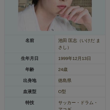
名前
池田 匡志（いけだ ま
さし）
生年月日
1999年12月13日
年齢
24歳
出身地
徳島県
血液型
O型
特技
サッカー・ドラム・
アコギ