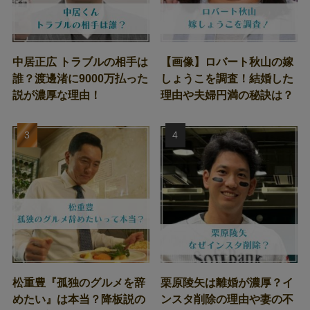
中居正広 トラブルの相手は
【画像】ロバート秋山の嫁
誰？渡邊渚に9000万払った
しょうこを調査！結婚した
説が濃厚な理由！
理由や夫婦円満の秘訣は？
松重豊『孤独のグルメを辞
栗原陵矢は離婚が濃厚？イ
めたい』は本当？降板説の
ンスタ削除の理由や妻の不