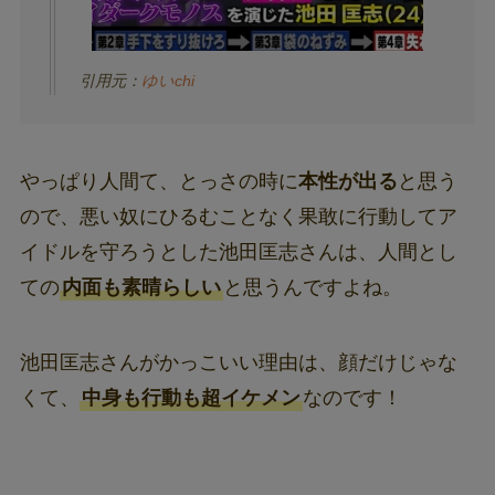
引用元：
ゆいchi
やっぱり人間て、とっさの時に
本性が出る
と思う
ので、悪い奴にひるむことなく果敢に行動してア
イドルを守ろうとした池田匡志さんは、人間とし
ての
内面も素晴らしい
と思うんですよね。
池田匡志さんがかっこいい理由は、顔だけじゃな
くて、
中身も行動も超イケメン
なのです！