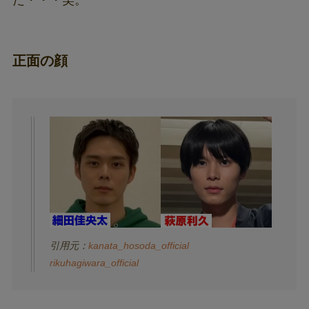
た・・・笑。
正面の顔
引用元：
kanata_hosoda_official
rikuhagiwara_official