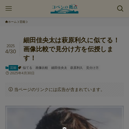
ホーム
芸能
細田佳央太は萩原利久に似てる！
2025
画像比較で見分け方を伝授しま
4/30
す！
芸能
似てる
画像比較
細田佳央太
萩原利久
見分け方
2025年4月30日
当ページのリンクには広告が含まれています。