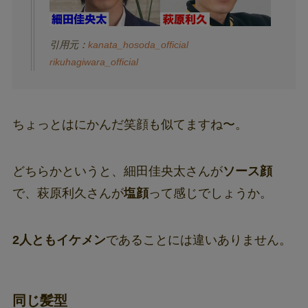
引用元：
kanata_hosoda_official
rikuhagiwara_official
ちょっとはにかんだ笑顔も似てますね〜。
どちらかというと、細田佳央太さんが
ソース顔
で、萩原利久さんが
塩顔
って感じでしょうか。
2人ともイケメン
であることには違いありません。
同じ髪型