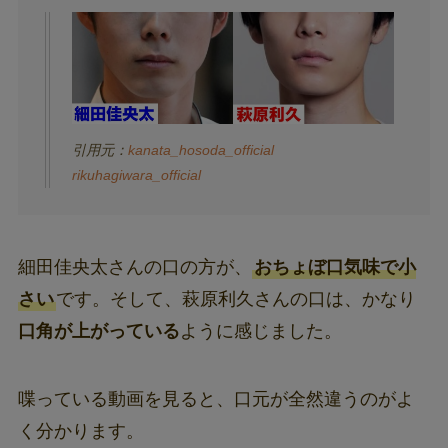
引用元：
kanata_hosoda_official
rikuhagiwara_official
細田佳央太さんの口の方が、
おちょぼ口気味で小
さい
です。そして、萩原利久さんの口は、かなり
口角が上がっている
ように感じました。
喋っている動画を見ると、口元が全然違うのがよ
く分かります。