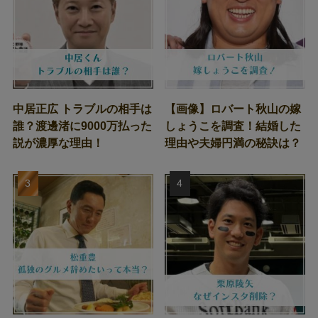
中居正広 トラブルの相手は
【画像】ロバート秋山の嫁
誰？渡邊渚に9000万払った
しょうこを調査！結婚した
説が濃厚な理由！
理由や夫婦円満の秘訣は？