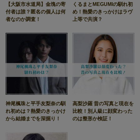
【大阪市水道局】金塊の寄
くるまとMEGUMIの馴れ初
付者は誰？匿名の個人は何
め！熱愛のきっかけはラヴ
者なのか調査！
上等で共演？
神尾楓珠と平手友梨奈の馴
高梨沙羅 昔の写真と現在を
れ初めは？熱愛のきっかけ
比較！別人級に顔変わった
から結婚までを深掘り！
のは整形か検証！