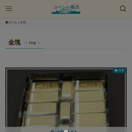
ホーム
金塊
金塊
– tag –
時事