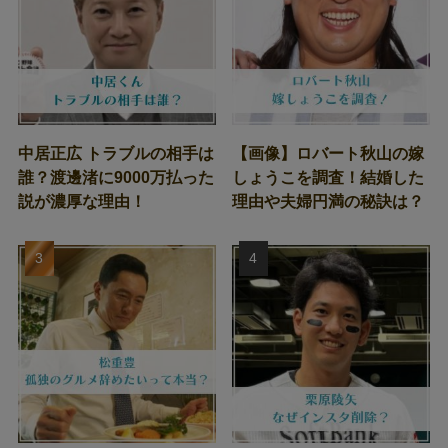
中居正広 トラブルの相手は
【画像】ロバート秋山の嫁
誰？渡邊渚に9000万払った
しょうこを調査！結婚した
説が濃厚な理由！
理由や夫婦円満の秘訣は？