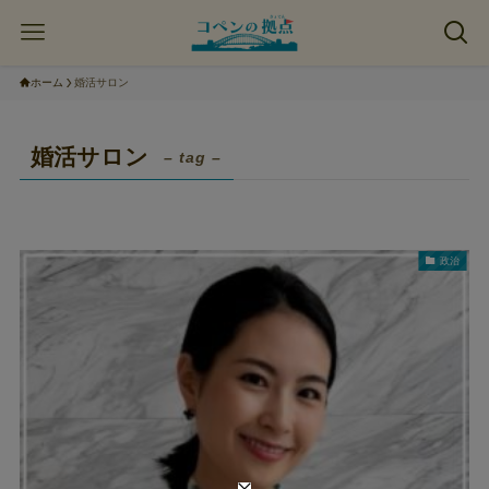
ホーム
婚活サロン
婚活サロン
– tag –
政治