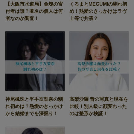
【大阪市水道局】金塊の寄
くるまとMEGUMIの馴れ初
付者は誰？匿名の個人は何
め！熱愛のきっかけはラヴ
者なのか調査！
上等で共演？
神尾楓珠と平手友梨奈の馴
高梨沙羅 昔の写真と現在を
れ初めは？熱愛のきっかけ
比較！別人級に顔変わった
から結婚までを深掘り！
のは整形か検証！