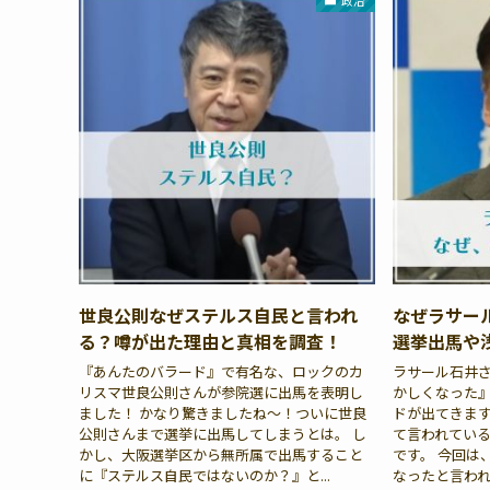
政治
世良公則なぜステルス自民と言われ
なぜラサー
る？噂が出た理由と真相を調査！
選挙出馬や
『あんたのバラード』で有名な、ロックのカ
ラサール石井
リスマ世良公則さんが参院選に出馬を表明し
かしくなった
ました！ かなり驚きましたね〜！ついに世良
ドが出てきます
公則さんまで選挙に出馬してしまうとは。 し
て言われてい
かし、大阪選挙区から無所属で出馬すること
です。 今回は
に『ステルス自民ではないのか？』と...
なったと言われ