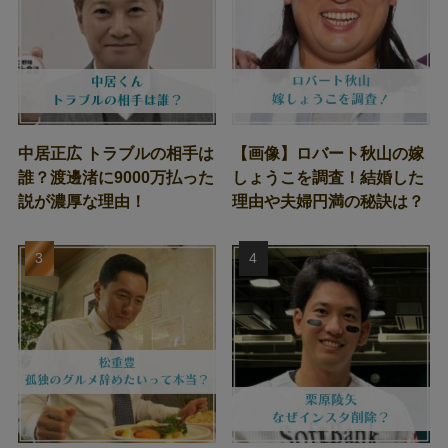
中居正広 トラブルの相手は
【画像】ロバート秋山の嫁
誰？渡邊渚に9000万払った
しょうこを調査！結婚した
説が濃厚な理由！
理由や夫婦円満の秘訣は？