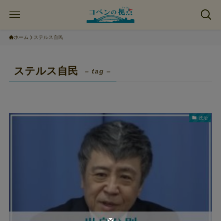
ホーム
ステルス自民
ステルス自民
– tag –
政治