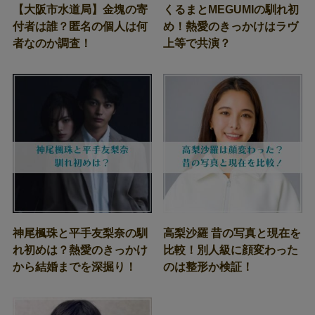
【大阪市水道局】金塊の寄
くるまとMEGUMIの馴れ初
付者は誰？匿名の個人は何
め！熱愛のきっかけはラヴ
者なのか調査！
上等で共演？
神尾楓珠と平手友梨奈の馴
高梨沙羅 昔の写真と現在を
れ初めは？熱愛のきっかけ
比較！別人級に顔変わった
から結婚までを深掘り！
のは整形か検証！