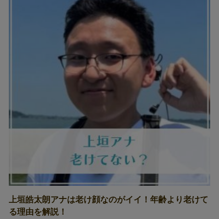
上垣皓太朗アナは老け顔なのがイイ！年齢より老けて
る理由を解説！