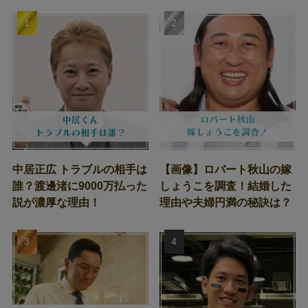
中居正広 トラブルの相手は
【画像】ロバート秋山の嫁
誰？渡邊渚に9000万払った
しょうこを調査！結婚した
説が濃厚な理由！
理由や夫婦円満の秘訣は？