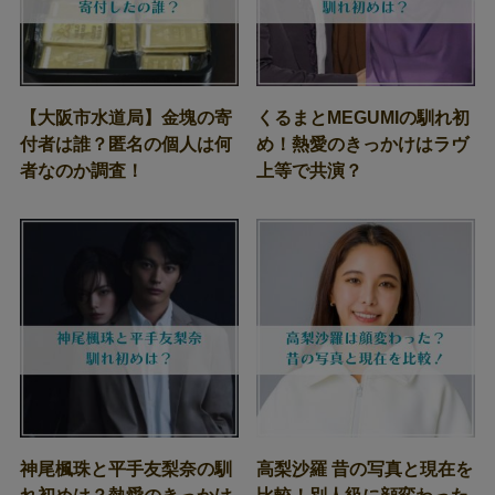
【大阪市水道局】金塊の寄
くるまとMEGUMIの馴れ初
付者は誰？匿名の個人は何
め！熱愛のきっかけはラヴ
者なのか調査！
上等で共演？
神尾楓珠と平手友梨奈の馴
高梨沙羅 昔の写真と現在を